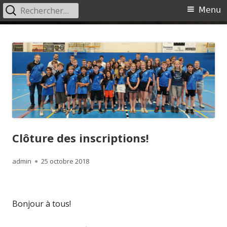
Rechercher :
Menu
Menu
principal
Aller
Ciney Badminton
Site du Ciney Badminton
au
contenu
Clôture des inscriptions!
Auteur
Publié
admin
25 octobre 2018
le
Bonjour à tous!