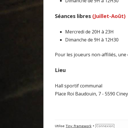
Dimanche de 9H à 12H30
Séances libres
(Juillet-Août)
Mercredi de 20H à 23H
Dimanche de 9H à 12H30
Pour les joueurs non-affiliés, une
Lieu
Hall sportif communal
Place Roi Baudouin, 7 - 5590 Ciney
Contenu
Utilise
Tiny Framework
•
Connexion