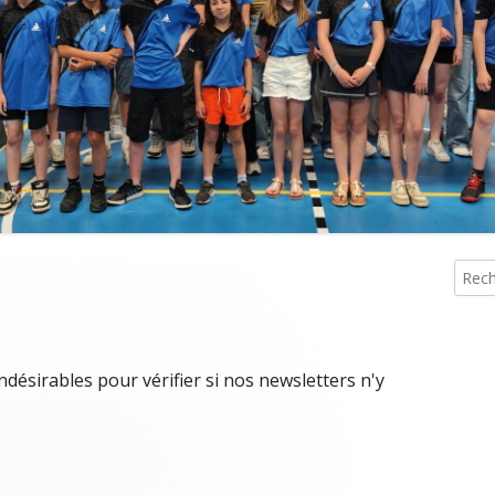
 INSCRIPTIONS TOURNOIS
MESSIEU
Reche
Co
pri
ndésirables pour vérifier si nos newsletters n'y