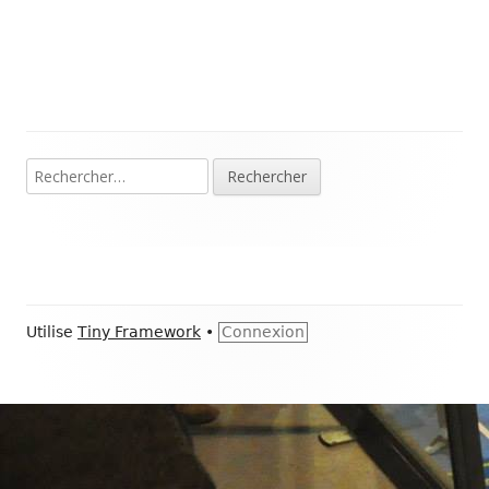
Rechercher :
Colonne
principale
Contenu
Utilise
Tiny Framework
•
Connexion
du
pied
de
page