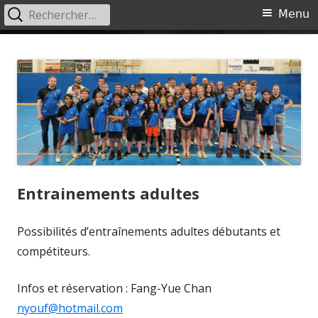
Rechercher :
Menu
Menu
principal
Aller
Ciney Badminton
Site du Ciney Badminton
au
contenu
Entrainements adultes
Possibilités d’entraînements adultes débutants et
compétiteurs.
Infos et réservation : Fang-Yue Chan
nyouf@hotmail.com