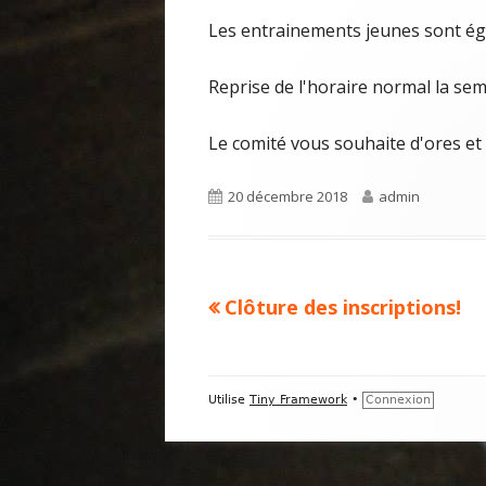
Les entrainements jeunes sont é
Reprise de l'horaire normal la se
Le comité vous souhaite d'ores et d
Publié
Auteur
20 décembre 2018
admin
le
Article
Clôture des inscriptions!
Navigation
précédent :
de
Contenu
l’article
Utilise
Tiny Framework
•
Connexion
du
pied