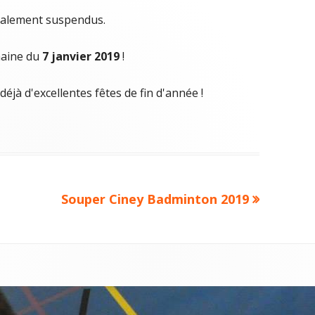
galement suspendus.
maine du
7 janvier 2019
!
éjà d'excellentes fêtes de fin d'année !
Article
Souper Ciney Badminton 2019
suivant :