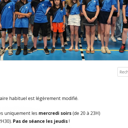
 INSCRIPTIONS TOURNOIS
MESSIEU
Reche
Co
pri
aire habituel est légèrement modifié.
es uniquement les
mercredi soirs
(de 20 à 23H)
2H30).
Pas de séance les jeudis
!