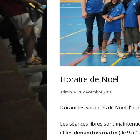
TUTORIEL
Horaire de Noël
Auteur
Publié
admin
20 décembre 2018
le
Durant les vacances de Noël, l'hor
Les séances libres sont maintenu
et les
dimanches matin
(de 9 à 1