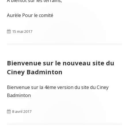
A bientôt sur les terrains,
Aurèle Pour le comité
Publié
15 mai 2017
le
Bienvenue sur le nouveau site du
Ciney Badminton
Bienvenue sur la 4ème version du site du Ciney
Badminton
Publié
8 avril 2017
le