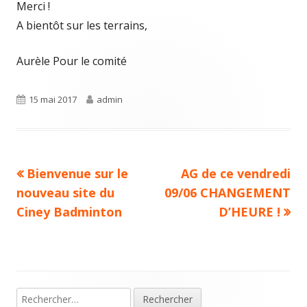
Merci !
A bientôt sur les terrains,
Aurèle Pour le comité
Publié
Auteur
15 mai 2017
admin
le
Article
Article
Bienvenue sur le
AG de ce vendredi
Navigation
précédent :
suivant :
nouveau site du
09/06 CHANGEMENT
de
Ciney Badminton
D’HEURE !
l’article
Rechercher :
Colonne