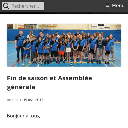
Rechercher :
Menu
Menu
principal
Aller
Ciney Badminton
Site du Ciney Badminton
au
contenu
Fin de saison et Assemblée
générale
Auteur
Publié
admin
15 mai 2017
le
Bonjour à tous,