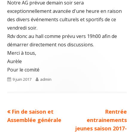
Notre AG prévue demain soir sera
exceptionnellement avancée d'une heure en raison
des divers événements culturels et sportifs de ce
vendredi soir.
Rdv donc au hall comme prévu vers 19h00 afin de
démarrer directement nos discussions.
Merci à tous,
Aurèle
Pour le comité
Publié
Auteur
9 juin 2017
admin
le
Article
Article
Fin de saison et
Rentrée
Navigation
précédent :
suivant :
Assemblée générale
entrainements
de
jeunes saison 2017-