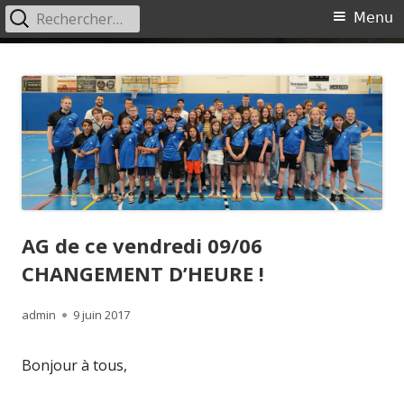
Rechercher :
Menu
Menu
principal
Aller
Ciney Badminton
Site du Ciney Badminton
au
contenu
AG de ce vendredi 09/06
CHANGEMENT D’HEURE !
Auteur
Publié
admin
9 juin 2017
le
Bonjour à tous,