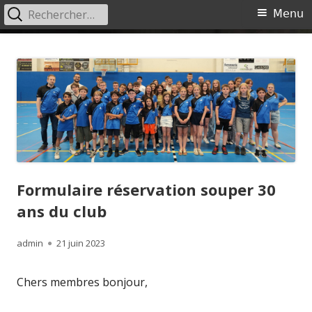
Rechercher :
Menu
Menu
principal
Aller
Ciney Badminton
Site du Ciney Badminton
au
contenu
Formulaire réservation souper 30
ans du club
Auteur
Publié
admin
21 juin 2023
le
Chers membres bonjour,