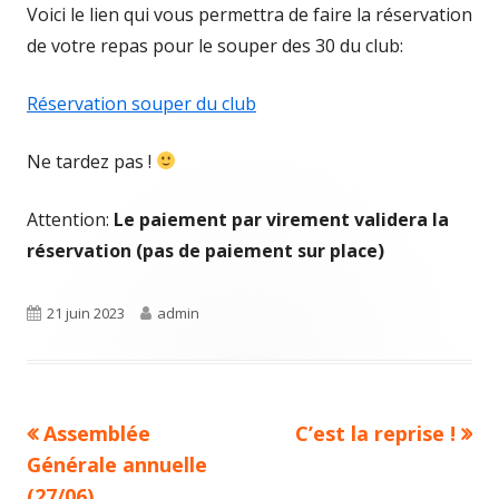
Voici le lien qui vous permettra de faire la réservation
de votre repas pour le souper des 30 du club:
Réservation souper du club
Ne tardez pas !
Attention:
Le paiement par virement validera la
réservation (pas de paiement sur place)
Publié
Auteur
21 juin 2023
admin
le
Article
Article
Assemblée
C’est la reprise !
Navigation
précédent :
suivant :
Générale annuelle
de
(27/06)