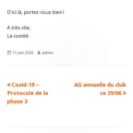
D'ici là, portez-vous bien !
A très vite,
Le comité
Publié
Auteur
11 juin 2020
admin
le
Article
Article
Covid-19 –
AG annuelle du club
Navigation
précédent :
suivant :
Protocole de la
ce 29/06
de
phase 3
l’article