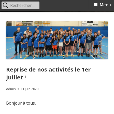
Rechercher :
Menu
Menu
principal
Aller
Ciney Badminton
Site du Ciney Badminton
au
contenu
Reprise de nos activités le 1er
juillet !
Auteur
Publié
admin
11 juin 2020
le
Bonjour à tous,