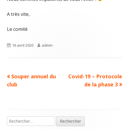
A très vite,
Le comité
Publié
Auteur
16 avril 2020
admin
le
Article
Article
Souper annuel du
Covid-19 – Protocole
Navigation
précédent :
suivant :
club
de la phase 3
de
l’article
Rechercher :
Colonne