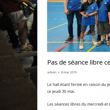
TUTORIEL
Pas de séance libre c
Auteur
Publié
admin
8 mai 2019
le
Le hall étant fermé en raison du je
ce jeudi 30 mai..
Les séances libres du mercredi et