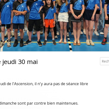
 INSCRIPTIONS TOURNOIS
MESSIEU
e jeudi 30 mai
Reche
Co
pri
udi de l'Ascension, il n'y aura pas de séance libre
 dimanche sont par contre bien maintenues.