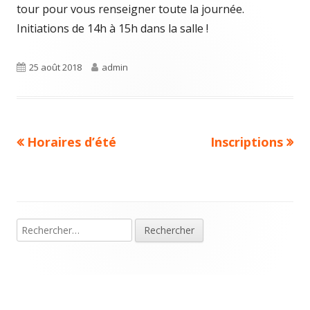
tour pour vous renseigner toute la journée.
Initiations de 14h à 15h dans la salle !
Publié
Auteur
25 août 2018
admin
le
Article
Article
Horaires d’été
Inscriptions
Navigation
précédent :
suivant :
de
l’article
Rechercher :
Colonne
principale