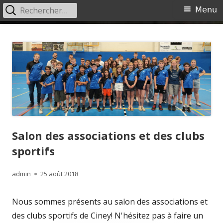
Rechercher :
Menu
Menu
principal
Aller
Ciney Badminton
Site du Ciney Badminton
au
contenu
Salon des associations et des clubs
sportifs
Auteur
Publié
admin
25 août 2018
le
Nous sommes présents au salon des associations et
des clubs sportifs de Ciney! N'hésitez pas à faire un